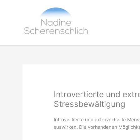
Zum
Inhalt
springen
Introvertierte und ext
Stressbewältigung
Introvertierte und extrovertierte Men
auswirken. Die vorhandenen Möglichkei