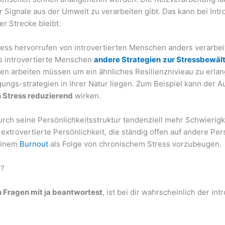
Signale aus der Umwelt zu verarbeiten gibt. Das kann bei Intr
r Strecke bleibt.
ress hervorrufen von introvertierten Menschen anders verarbeit
ss introvertierte Menschen
andere Strategien
zur Stressbewäl
en arbeiten müssen um ein ähnliches Resilienznivieau zu erlang
gungs-strategien in ihrer Natur liegen. Zum Beispiel kann der 
 Stress reduzierend
wirken.
urch seine Persönlichkeitsstruktur tendenziell mehr Schwierig
extrovertierte Persönlichkeit, die ständig offen auf andere Per
 einem
Burnout
als Folge von chronischem Stress vorzubeugen.
n?
n Fragen mit ja beantwortest
, ist bei dir wahrscheinlich der int