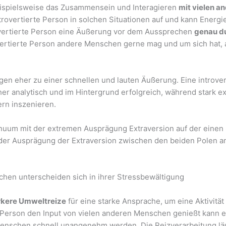
eispielsweise das Zusammensein und Interagieren
mit vielen a
xtrovertierte Person in solchen Situationen auf und kann Energi
overtierte Person eine Äußerung vor dem Aussprechen
genau d
vertierte Person andere Menschen gerne mag und um sich hat, a
egen eher zu einer schnellen und lauten Äußerung. Eine introve
er analytisch und im Hintergrund erfolgreich, während stark ex
rn inszenieren.
inuum mit der extremen Ausprägung Extraversion auf der einen 
 der Ausprägung der Extraversion zwischen den beiden Polen a
schen unterscheiden sich in ihrer Stressbewältigung
rkere Umweltreize
für eine starke Ansprache, um eine Aktivitä
 Person den Input von vielen anderen Menschen genießt kann e
Menschen schnell unangenehm werden. Die Reizverarbeitung läu